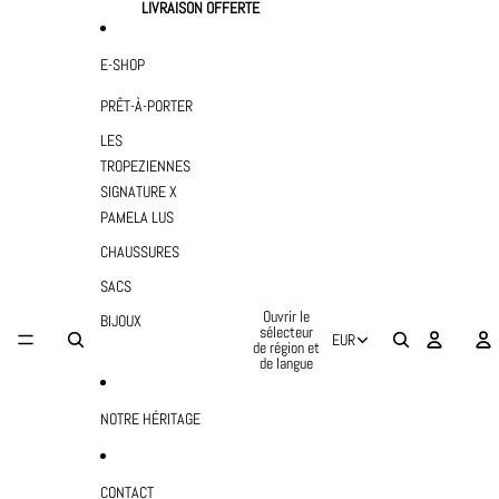
Ignorer et passer au contenu
LIVRAISON OFFERTE
E-SHOP
PRÊT-À-PORTER
LES
TROPEZIENNES
SIGNATURE X
PAMELA LUS
CHAUSSURES
SACS
Ouvrir le
BIJOUX
sélecteur
EUR
de région et
de langue
NOTRE HÉRITAGE
CONTACT